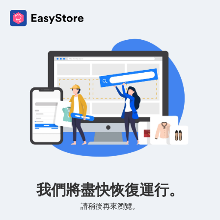
我們將盡快恢復運行。
請稍後再來瀏覽。