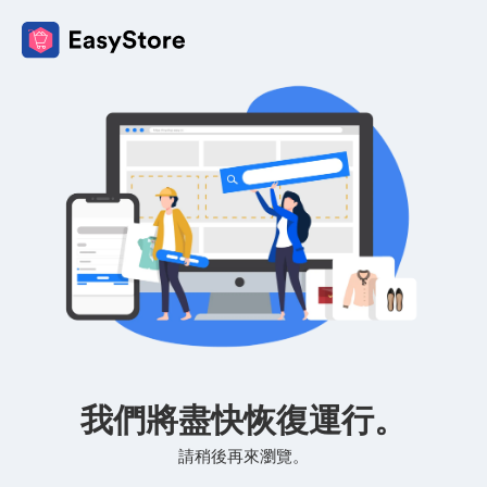
我們將盡快恢復運行。
請稍後再來瀏覽。