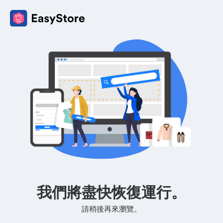
我們將盡快恢復運行。
請稍後再來瀏覽。