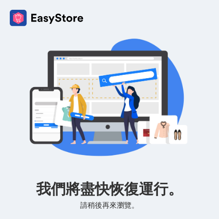
我們將盡快恢復運行。
請稍後再來瀏覽。