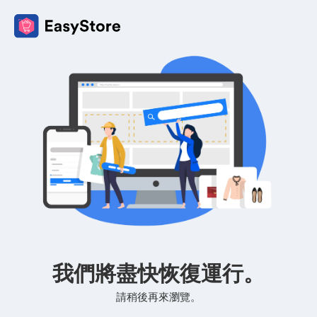
我們將盡快恢復運行。
請稍後再來瀏覽。