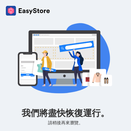
我們將盡快恢復運行。
請稍後再來瀏覽。