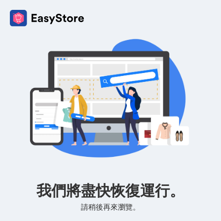
我們將盡快恢復運行。
請稍後再來瀏覽。