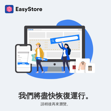
我們將盡快恢復運行。
請稍後再來瀏覽。