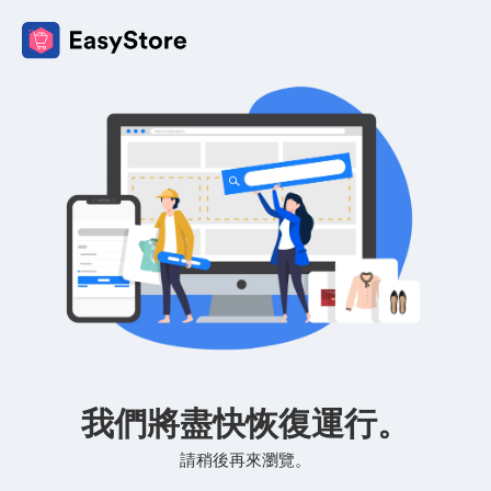
我們將盡快恢復運行。
請稍後再來瀏覽。