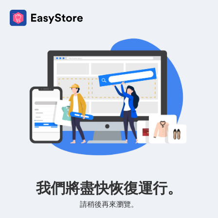
我們將盡快恢復運行。
請稍後再來瀏覽。