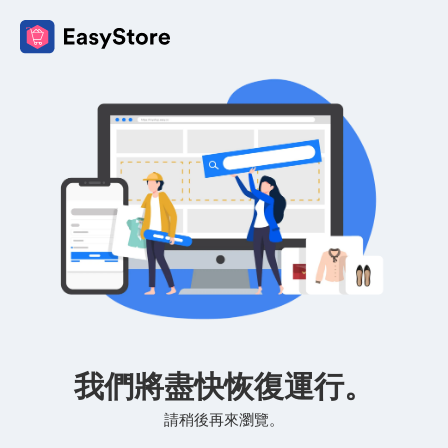
我們將盡快恢復運行。
請稍後再來瀏覽。