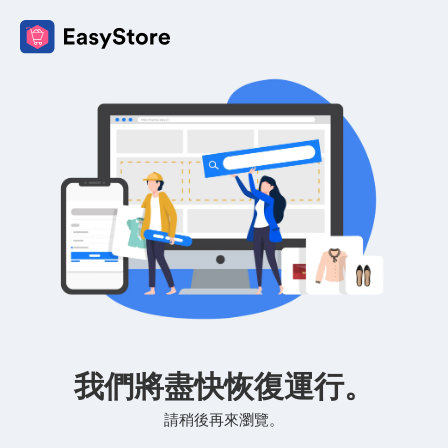
我們將盡快恢復運行。
請稍後再來瀏覽。