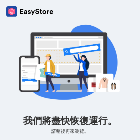
我們將盡快恢復運行。
請稍後再來瀏覽。