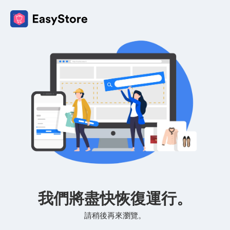
我們將盡快恢復運行。
請稍後再來瀏覽。