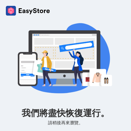
我們將盡快恢復運行。
請稍後再來瀏覽。