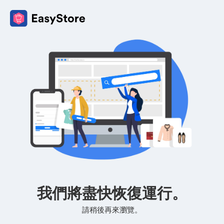
我們將盡快恢復運行。
請稍後再來瀏覽。