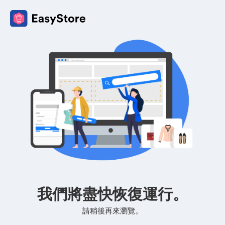
我們將盡快恢復運行。
請稍後再來瀏覽。