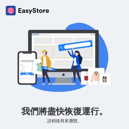
我們將盡快恢復運行。
請稍後再來瀏覽。