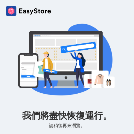
我們將盡快恢復運行。
請稍後再來瀏覽。