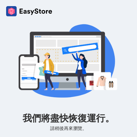
我們將盡快恢復運行。
請稍後再來瀏覽。