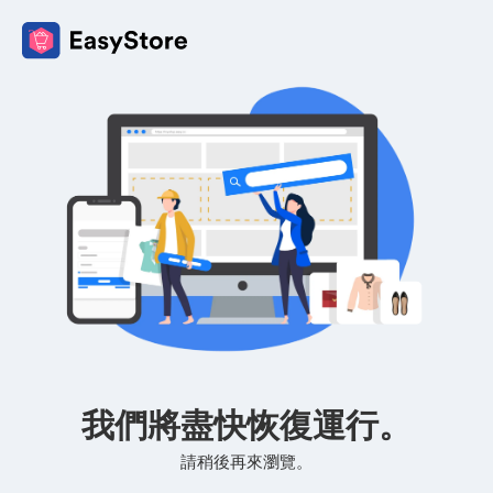
我們將盡快恢復運行。
請稍後再來瀏覽。