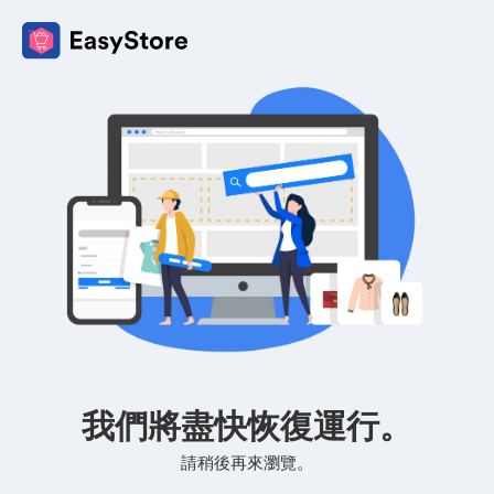
我們將盡快恢復運行。
請稍後再來瀏覽。