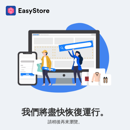
我們將盡快恢復運行。
請稍後再來瀏覽。