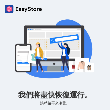
我們將盡快恢復運行。
請稍後再來瀏覽。