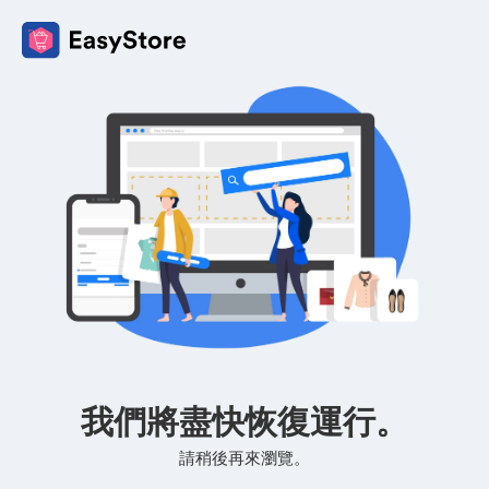
我們將盡快恢復運行。
請稍後再來瀏覽。