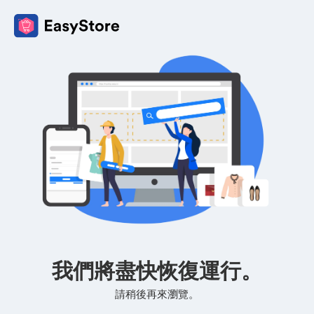
我們將盡快恢復運行。
請稍後再來瀏覽。