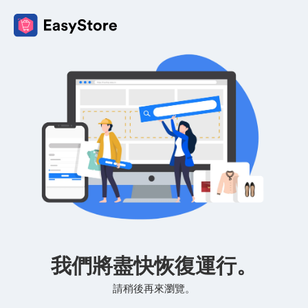
我們將盡快恢復運行。
請稍後再來瀏覽。