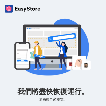
我們將盡快恢復運行。
請稍後再來瀏覽。