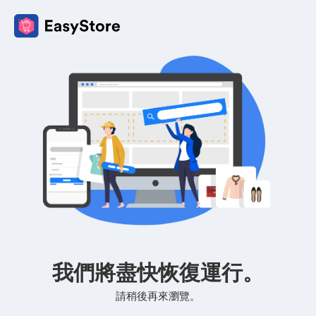
我們將盡快恢復運行。
請稍後再來瀏覽。