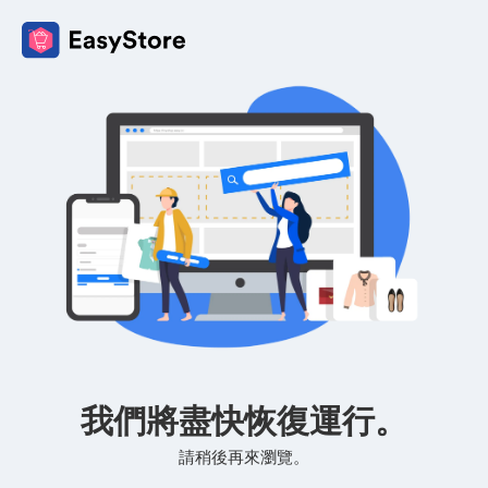
我們將盡快恢復運行。
請稍後再來瀏覽。