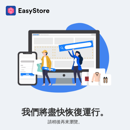
我們將盡快恢復運行。
請稍後再來瀏覽。