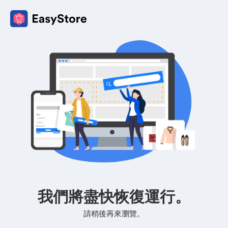
我們將盡快恢復運行。
請稍後再來瀏覽。