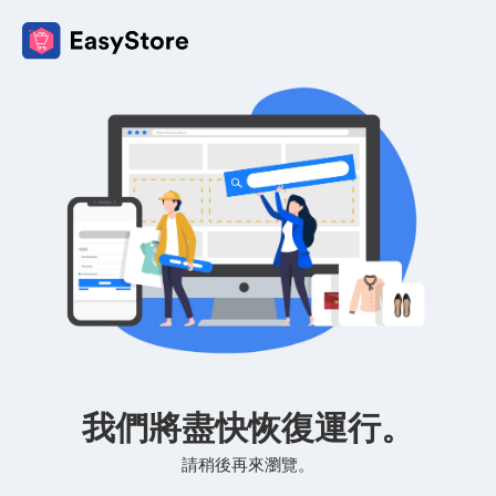
我們將盡快恢復運行。
請稍後再來瀏覽。