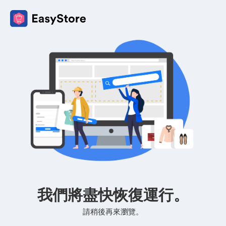
我們將盡快恢復運行。
請稍後再來瀏覽。