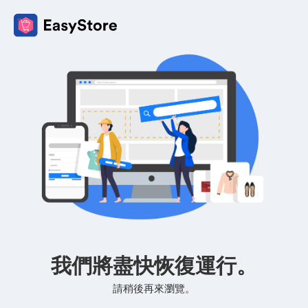
我們將盡快恢復運行。
請稍後再來瀏覽。