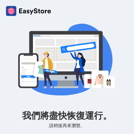
我們將盡快恢復運行。
請稍後再來瀏覽。