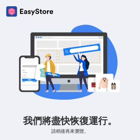
我們將盡快恢復運行。
請稍後再來瀏覽。