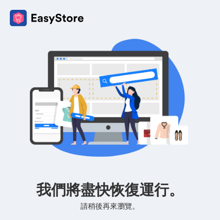
我們將盡快恢復運行。
請稍後再來瀏覽。