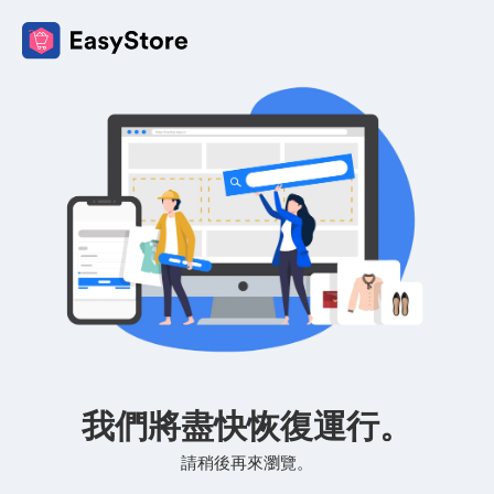
我們將盡快恢復運行。
請稍後再來瀏覽。