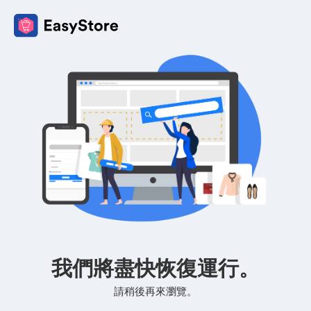
我們將盡快恢復運行。
請稍後再來瀏覽。