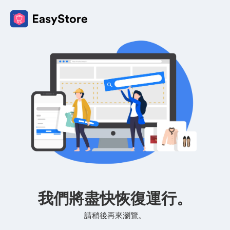
我們將盡快恢復運行。
請稍後再來瀏覽。