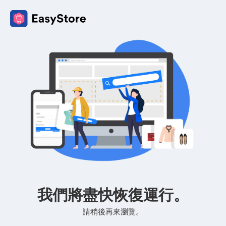
我們將盡快恢復運行。
請稍後再來瀏覽。