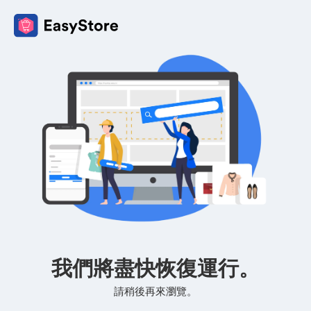
我們將盡快恢復運行。
請稍後再來瀏覽。