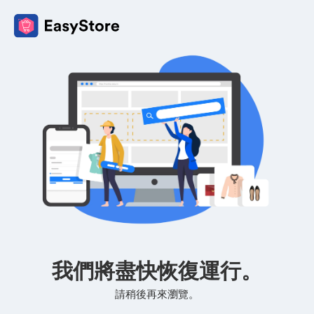
我們將盡快恢復運行。
請稍後再來瀏覽。