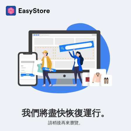
我們將盡快恢復運行。
請稍後再來瀏覽。