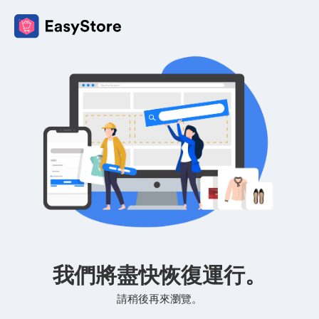
我們將盡快恢復運行。
請稍後再來瀏覽。