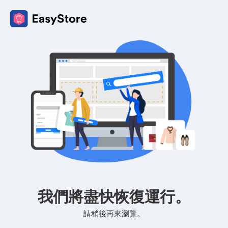
我們將盡快恢復運行。
請稍後再來瀏覽。