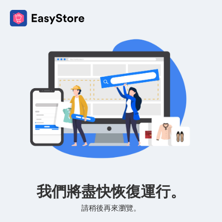
我們將盡快恢復運行。
請稍後再來瀏覽。