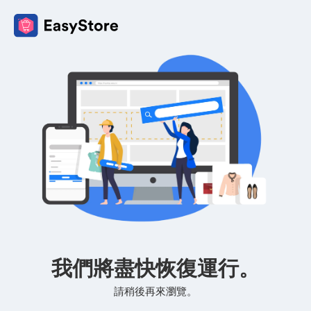
我們將盡快恢復運行。
請稍後再來瀏覽。