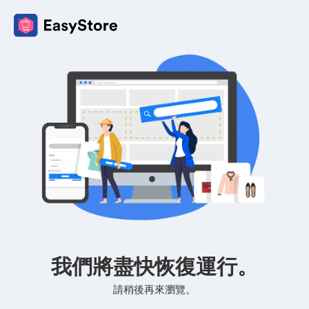
我們將盡快恢復運行。
請稍後再來瀏覽。